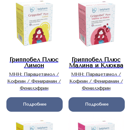
Гриппобел Плюс
Гриппо
бел Плюс
Лимон
Малин
а и Клюква
МНН: Парацетамол /
МНН: Парацетамол /
Кофеин / Фенирамин /
Кофеин / Фенирамин /
Фенилэфрин
Фенилэфрин
Подробнее
Подробнее