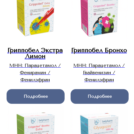
Гриппобел Экстра
Гриппобел Бронхо
Лимон
МНН: Парацетамол /
МНН: Парацетамол /
Фенирамин /
Гвайвенизин /
Фенилэфрин
Фенилэфрин
Подробнее
Подробнее