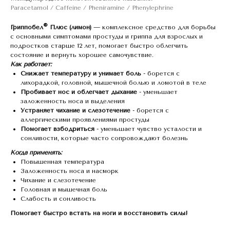
Paracetamol / Caffeine / Pheniramine / Phenylephrine
®
Гриппобел
Плюс (лимон)
— комплексное средство для борьбы
с основными симптомами простуды и гриппа для взрослых и
подростков старше 12 лет, помогает быстро облегчить
состояние и вернуть хорошее самочувствие.
Как работает:
Снижает температуру и унимает боль
- борется с
лихорадкой, головной, мышечной болью и ломотой в теле
Пробивает нос и облегчает дыхание
- уменьшает
заложенность носа и выделения
Устраняет чихание и слезотечение
- борется с
аллергическими проявлениями простуды
Помогает взбодриться
- уменьшает чувство усталости и
сонливости, которые часто сопровождают болезнь
Когда применять:
Повышенная температура
Заложенность носа и насморк
Чихание и слезотечение
Головная и мышечная боль
Слабость и сонливость
Помогает быстро встать на ноги и восстановить силы!