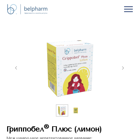
®
Гриппобел
Плюс (лимон)
Международное непатентованное название: