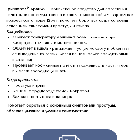
®
Гриппобел
Бронхо
— комплексное средство для облегчения
симптомов простуды, гриппа и кашля с мокротой для взрослых и
подростков старше 12 лет, помогает бороться сразу со всеми
основными симптомами простуды и гриппа.
Как работает:
Снижает температуру и унимает боль
- помогает при
лихорадке, головной и мышечной боли
Облегчает кашель
- разжижает густую мокроту и облегчает
её выведение из лёгких, делая кашель более продуктивным
(влажным)
Пробивает нос
- снимает отёк и заложенность носа, чтобы
вы могли свободно дышать
Когда применять:
Простуда и грипп
Кашель с трудноотделяемой мокротой
Заложенность носа и насморк
Помогает бороться с основными симптомами простуды,
облегчая дыхание и улучшая самочувствие.