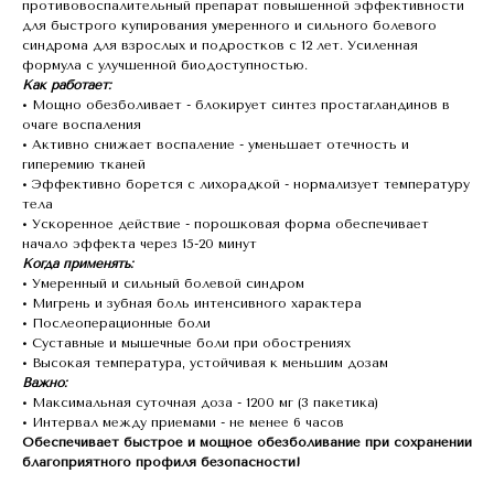
противовоспалительный препарат повышенной эффективности
для быстрого купирования умеренного и сильного болевого
синдрома для взрослых и подростков с 12 лет. Усиленная
формула с улучшенной биодоступностью.
Как работает:
• Мощно обезболивает - блокирует синтез простагландинов в
очаге воспаления
• Активно снижает воспаление - уменьшает отечность и
гиперемию тканей
• Эффективно борется с лихорадкой - нормализует температуру
тела
• Ускоренное действие - порошковая форма обеспечивает
начало эффекта через 15-20 минут
Когда применять:
• Умеренный и сильный болевой синдром
• Мигрень и зубная боль интенсивного характера
• Послеоперационные боли
• Суставные и мышечные боли при обострениях
• Высокая температура, устойчивая к меньшим дозам
Важно:
• Максимальная суточная доза - 1200 мг (3 пакетика)
• Интервал между приемами - не менее 6 часов
Обеспечивает быстрое и мощное обезболивание при сохранении
благоприятного профиля безопасности!