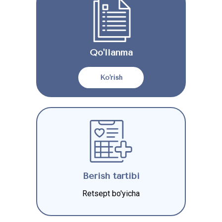
Qo'llanma
Ko'rish
Berish tartibi
Retsept bo'yicha