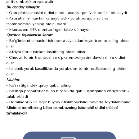
antitrombotik preparatdir.
Bu qanday ishlaydi:
• Qon pıhtılaşmasını oldini oladi - asosiy qon ivish omilini bloklaydi
• Asoratlanish xavfini kamaytiradi - yurak xuruji, insult va
tromboemboliyaning oldini oladi
• Muntazam INR monitoringini talab qilmaydi
Qachon foydalanish kerak:
• Bo'g'imlarni almashtirish operatsiyasidan keyin trombozning oldini
olish
• Atriyal fibrilatsiyada insultning oldini olish
• Chuqur tomir trombozi va o'pka emboliyasini davolash va oldini
olish
• Ishemik yurak kasalliklarida yurak-qon tomir hodisalarining oldini
olish
Muhim:
• Ko'rsatilgandek qat'iy qabul qiling
• Boshqa preparatlar bilan birgalikda qabul qilinganda ehtiyotkorlik
talab etiladi
• Homiladorlik va og'ir buyrak etishmovchiligi paytida foydalanmang
Minimal monitoring bilan trombozning ishonchli oldini olishni
ta'minlaydi!