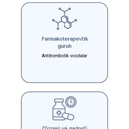
Farmakoterapevtik
guruh
Antitrombotik vositalar
D'ozasi va qadog'i