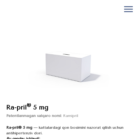
®
Ra-pril
5 mg
Patentlanmagan xalqaro nomi:
Ramipril
Ra-pril® 5 mg
— kattalardagi qon bosimini nazorat qilish uchun
antihipertenziv dori.
Bu qanday ishlaydi: