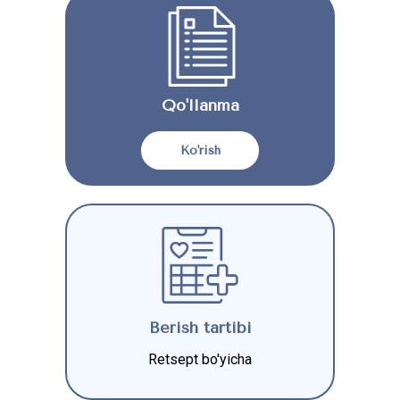
Qo'llanma
Ko'rish
Berish tartibi
Retsept bo'yicha