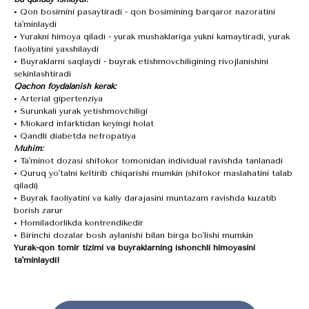
• Qon bosimini pasaytiradi - qon bosimining barqaror nazoratini
ta'minlaydi
• Yurakni himoya qiladi - yurak mushaklariga yukni kamaytiradi, yurak
faoliyatini yaxshilaydi
• Buyraklarni saqlaydi - buyrak etishmovchiligining rivojlanishini
sekinlashtiradi
Qachon foydalanish kerak:
• Arterial gipertenziya
• Surunkali yurak yetishmovchiligi
• Miokard infarktidan keyingi holat
• Qandli diabetda nefropatiya
Muhim:
• Ta'minot dozasi shifokor tomonidan individual ravishda tanlanadi
• Quruq yo'talni keltirib chiqarishi mumkin (shifokor maslahatini talab
qiladi)
• Buyrak faoliyatini va kaliy darajasini muntazam ravishda kuzatib
borish zarur
• Homiladorlikda kontrendikedir
• Birinchi dozalar bosh aylanishi bilan birga bo'lishi mumkin
Yurak-qon tomir tizimi va buyraklarning ishonchli himoyasini
ta'minlaydi!