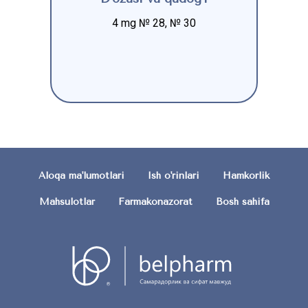
4 mg № 28, № 30
Aloqa ma'lumotlari
Ish o'rinlari
Hamkorlik
Mahsulotlar
Farmakonazorat
Bosh sahifa