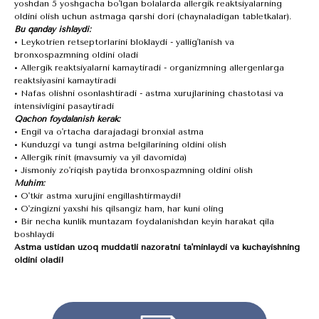
yoshdan 5 yoshgacha bo'lgan bolalarda allergik reaktsiyalarning
oldini olish uchun astmaga qarshi dori (chaynaladigan tabletkalar).
Bu qanday ishlaydi:
• Leykotrien retseptorlarini bloklaydi - yallig'lanish va
bronxospazmning oldini oladi
• Allergik reaktsiyalarni kamaytiradi - organizmning allergenlarga
reaktsiyasini kamaytiradi
• Nafas olishni osonlashtiradi - astma xurujlarining chastotasi va
intensivligini pasaytiradi
Qachon foydalanish kerak:
• Engil va o'rtacha darajadagi bronxial astma
• Kunduzgi va tungi astma belgilarining oldini olish
• Allergik rinit (mavsumiy va yil davomida)
• Jismoniy zo'riqish paytida bronxospazmning oldini olish
Muhim:
• O'tkir astma xurujini engillashtirmaydi!
• O'zingizni yaxshi his qilsangiz ham, har kuni oling
• Bir necha kunlik muntazam foydalanishdan keyin harakat qila
boshlaydi
Astma ustidan uzoq muddatli nazoratni ta'minlaydi va kuchayishning
oldini oladi!