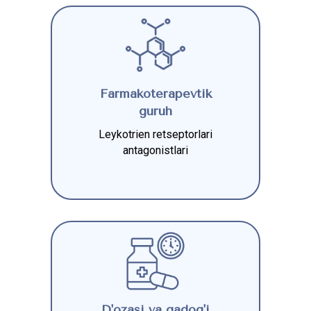
Farmakoterapevtik
guruh
Leykotrien retseptorlari
antagonistlari
D'ozasi va qadog'i