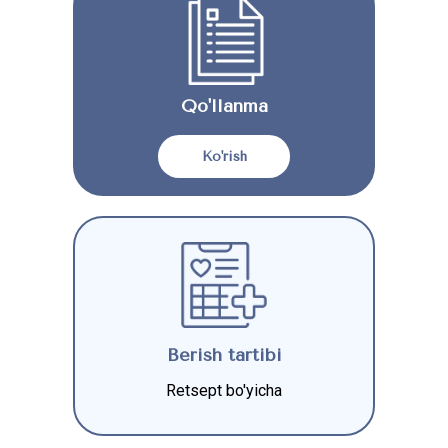
Qo'llanma
Ko'rish
Berish tartibi
Retsept bo'yicha