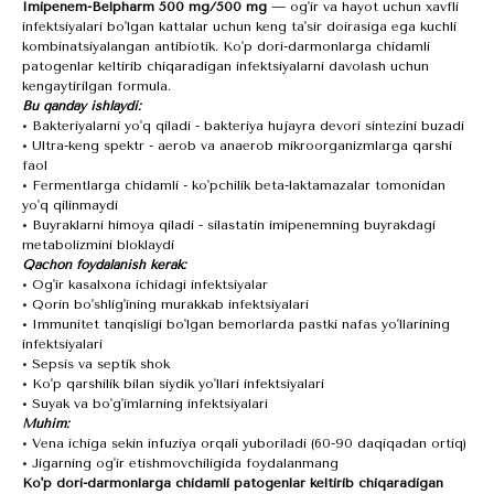
Imipenem-Belpharm 500 mg/500 mg
— og'ir va hayot uchun xavfli
infektsiyalari bo'lgan kattalar uchun keng ta'sir doirasiga ega kuchli
kombinatsiyalangan antibiotik. Ko'p dori-darmonlarga chidamli
patogenlar keltirib chiqaradigan infektsiyalarni davolash uchun
kengaytirilgan formula.
Bu qanday ishlaydi:
• Bakteriyalarni yo'q qiladi - bakteriya hujayra devori sintezini buzadi
• Ultra-keng spektr - aerob va anaerob mikroorganizmlarga qarshi
faol
• Fermentlarga chidamli - ko'pchilik beta-laktamazalar tomonidan
yo'q qilinmaydi
• Buyraklarni himoya qiladi - silastatin imipenemning buyrakdagi
metabolizmini bloklaydi
Qachon foydalanish kerak:
• Og'ir kasalxona ichidagi infektsiyalar
• Qorin bo'shlig'ining murakkab infektsiyalari
• Immunitet tanqisligi bo'lgan bemorlarda pastki nafas yo'llarining
infektsiyalari
• Sepsis va septik shok
• Ko'p qarshilik bilan siydik yo'llari infektsiyalari
• Suyak va bo'g'imlarning infektsiyalari
Muhim:
• Vena ichiga sekin infuziya orqali yuboriladi (60-90 daqiqadan ortiq)
• Jigarning og'ir etishmovchiligida foydalanmang
Ko'p dori-darmonlarga chidamli patogenlar keltirib chiqaradigan